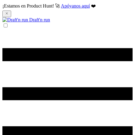
¡Estamos en Product Hunt! 🚀
Apóyanos aquí
❤️
Draft'n run