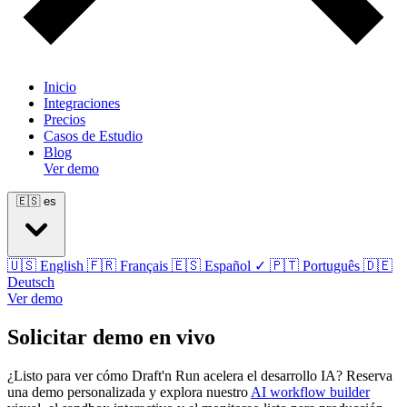
Inicio
Integraciones
Precios
Casos de Estudio
Blog
Ver demo
🇪🇸
es
🇺🇸
English
🇫🇷
Français
🇪🇸
Español
✓
🇵🇹
Português
🇩🇪
Deutsch
Ver demo
Solicitar demo en vivo
¿Listo para ver cómo Draft'n Run acelera el desarrollo IA? Reserva
una demo personalizada y explora nuestro
AI workflow builder