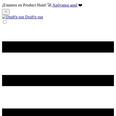
¡Estamos en Product Hunt! 🚀
Apóyanos aquí
❤️
Draft'n run