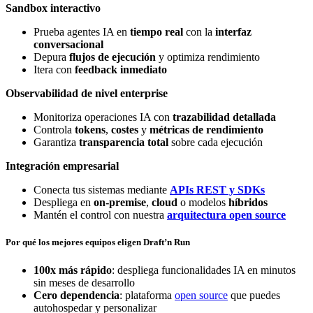
Sandbox interactivo
Prueba agentes IA en
tiempo real
con la
interfaz
conversacional
Depura
flujos de ejecución
y optimiza rendimiento
Itera con
feedback inmediato
Observabilidad de nivel enterprise
Monitoriza operaciones IA con
trazabilidad detallada
Controla
tokens
,
costes
y
métricas de rendimiento
Garantiza
transparencia total
sobre cada ejecución
Integración empresarial
Conecta tus sistemas mediante
APIs REST y SDKs
Despliega en
on-premise
,
cloud
o modelos
híbridos
Mantén el control con nuestra
arquitectura open source
Por qué los mejores equipos eligen Draft’n Run
100x más rápido
: despliega funcionalidades IA en minutos
sin meses de desarrollo
Cero dependencia
: plataforma
open source
que puedes
autohospedar y personalizar