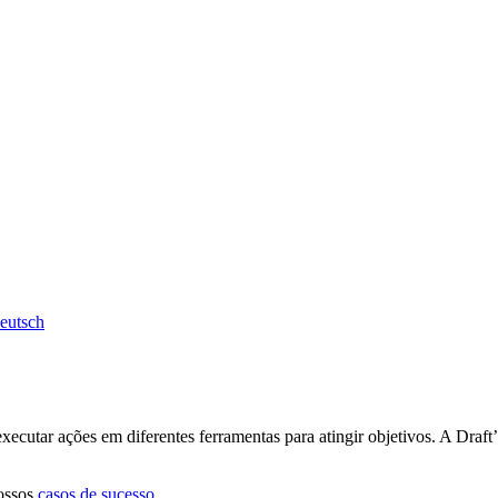
eutsch
 executar ações em diferentes ferramentas para atingir objetivos. A Dra
ossos
casos de sucesso
.