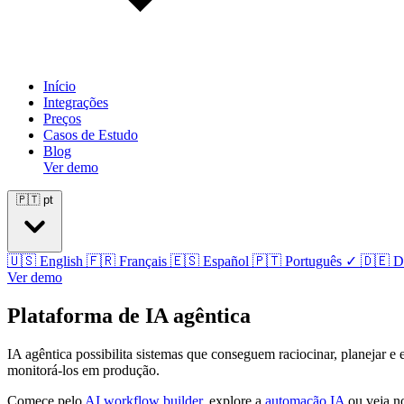
Início
Integrações
Preços
Casos de Estudo
Blog
Ver demo
🇵🇹
pt
🇺🇸
English
🇫🇷
Français
🇪🇸
Español
🇵🇹
Português
✓
🇩🇪
D
Ver demo
Plataforma de IA agêntica
IA agêntica possibilita sistemas que conseguem raciocinar, planejar e
monitorá-los em produção.
Comece pelo
AI workflow builder
, explore a
automação IA
ou veja n