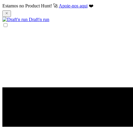
Estamos no Product Hunt! 🚀
Apoie-nos aqui
❤️
Draft'n run