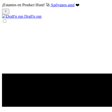
¡Estamos en Product Hunt! 🚀
Apóyanos aquí
❤️
Draft'n run