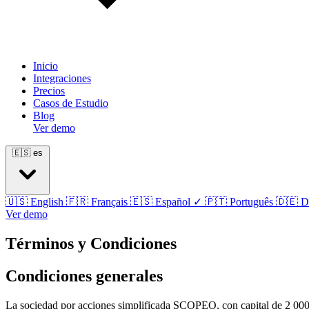
Inicio
Integraciones
Precios
Casos de Estudio
Blog
Ver demo
🇪🇸
es
🇺🇸
English
🇫🇷
Français
🇪🇸
Español
✓
🇵🇹
Português
🇩🇪
D
Ver demo
Términos y Condiciones
Condiciones generales
La sociedad por acciones simplificada SCOPEO, con capital de 2 000 