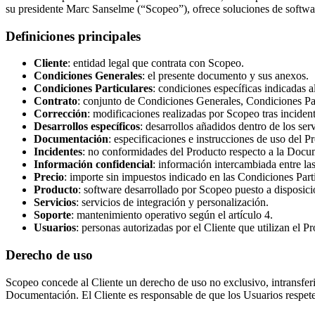
su presidente Marc Sanselme (“Scopeo”), ofrece soluciones de softwa
Definiciones principales
Cliente
: entidad legal que contrata con Scopeo.
Condiciones Generales
: el presente documento y sus anexos.
Condiciones Particulares
: condiciones específicas indicadas al
Contrato
: conjunto de Condiciones Generales, Condiciones Par
Corrección
: modificaciones realizadas por Scopeo tras incident
Desarrollos específicos
: desarrollos añadidos dentro de los ser
Documentación
: especificaciones e instrucciones de uso del P
Incidentes
: no conformidades del Producto respecto a la Docu
Información confidencial
: información intercambiada entre las
Precio
: importe sin impuestos indicado en las Condiciones Parti
Producto
: software desarrollado por Scopeo puesto a disposici
Servicios
: servicios de integración y personalización.
Soporte
: mantenimiento operativo según el artículo 4.
Usuarios
: personas autorizadas por el Cliente que utilizan el P
Derecho de uso
Scopeo concede al Cliente un derecho de uso no exclusivo, intransferi
Documentación. El Cliente es responsable de que los Usuarios respeten