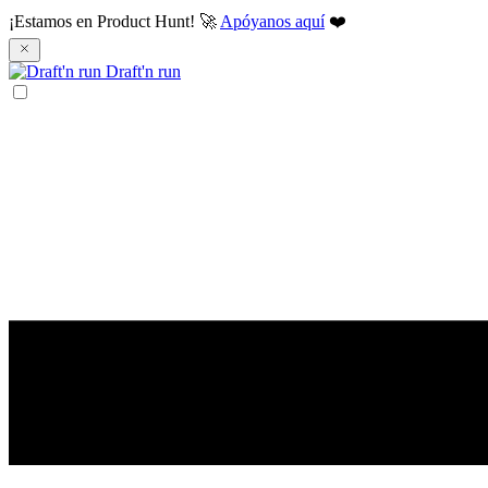
¡Estamos en Product Hunt! 🚀
Apóyanos aquí
❤️
Draft'n run