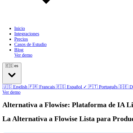
Inicio
Integraciones
Precios
Casos de Estudio
Blog
Ver demo
🇪🇸
es
🇺🇸
English
🇫🇷
Français
🇪🇸
Español
✓
🇵🇹
Português
🇩🇪
D
Ver demo
Alternativa a Flowise: Plataforma de IA L
La Alternativa a Flowise Lista para Produ