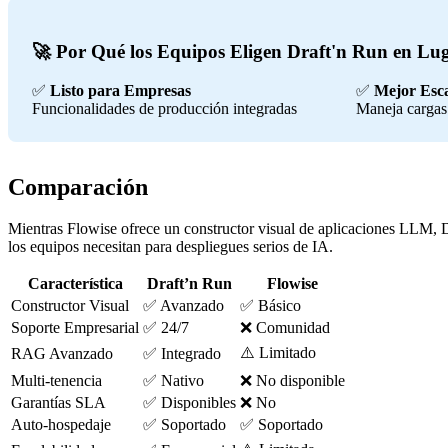
🚀 Por Qué los Equipos Eligen Draft'n Run en Lug
✅
Listo para Empresas
✅
Mejor Esca
Funcionalidades de producción integradas
Maneja cargas 
Comparación
Mientras Flowise ofrece un constructor visual de aplicaciones LLM,
los equipos necesitan para despliegues serios de IA.
Característica
Draft’n Run
Flowise
Constructor Visual
✅ Avanzado
✅ Básico
Soporte Empresarial
✅ 24/7
❌ Comunidad
⚠️ Limitado
RAG Avanzado
✅ Integrado
Multi-tenencia
✅ Nativo
❌ No disponible
Garantías SLA
✅ Disponibles
❌ No
Auto-hospedaje
✅ Soportado
✅ Soportado