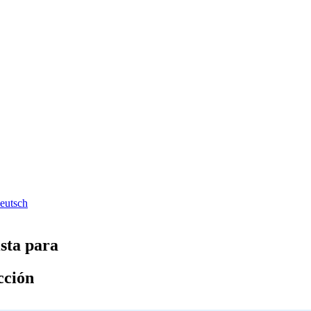
eutsch
ista para
cción