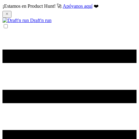
¡Estamos en Product Hunt! 🚀
Apóyanos aquí
❤️
Draft'n run