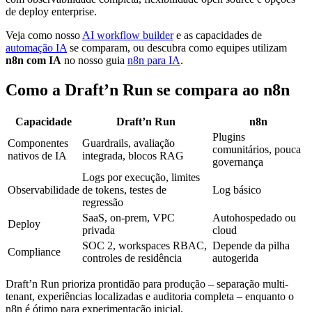
de deploy enterprise.
Veja como nosso
AI workflow builder
e as capacidades de
automação IA
se comparam, ou descubra como equipes utilizam
n8n com IA
no nosso guia
n8n para IA
.
Como a Draft’n Run se compara ao n8n
Capacidade
Draft’n Run
n8n
Plugins
Componentes
Guardrails, avaliação
comunitários, pouca
nativos de IA
integrada, blocos RAG
governança
Logs por execução, limites
Observabilidade
de tokens, testes de
Log básico
regressão
SaaS, on-prem, VPC
Autohospedado ou
Deploy
privada
cloud
SOC 2, workspaces RBAC,
Depende da pilha
Compliance
controles de residência
autogerida
Draft’n Run prioriza prontidão para produção – separação multi-
tenant, experiências localizadas e auditoria completa – enquanto o
n8n é ótimo para experimentação inicial.