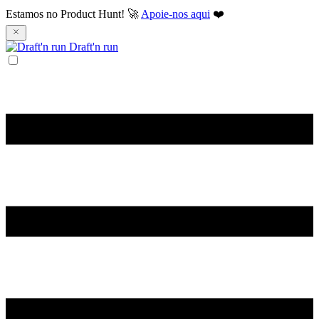
Estamos no Product Hunt! 🚀
Apoie-nos aqui
❤️
Draft'n run