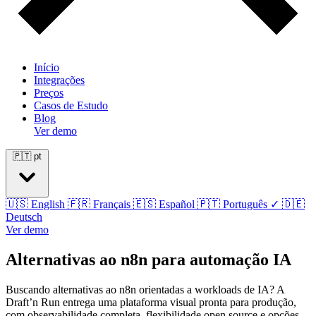
Início
Integrações
Preços
Casos de Estudo
Blog
Ver demo
🇵🇹
pt
🇺🇸
English
🇫🇷
Français
🇪🇸
Español
🇵🇹
Português
✓
🇩🇪
Deutsch
Ver demo
Alternativas ao n8n para automação IA
Buscando alternativas ao n8n orientadas a workloads de IA? A
Draft’n Run entrega uma plataforma visual pronta para produção,
com observabilidade completa, flexibilidade open source e opções