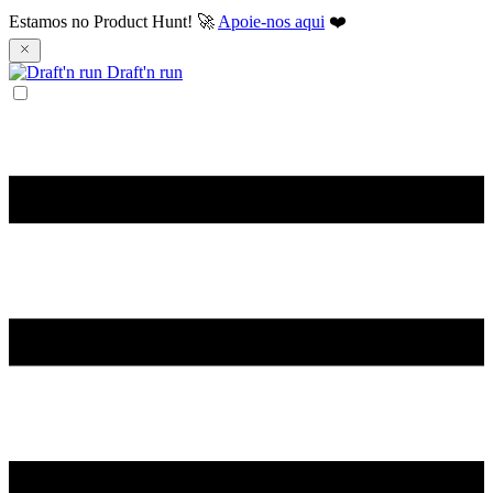
Estamos no Product Hunt! 🚀
Apoie-nos aqui
❤️
Draft'n run