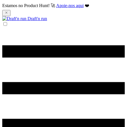
Estamos no Product Hunt! 🚀
Apoie-nos aqui
❤️
Draft'n run