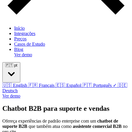
Início
Integrações
Preços
Casos de Estudo
Blog
Ver demo
🇵🇹
pt
🇺🇸
English
🇫🇷
Français
🇪🇸
Español
🇵🇹
Português
✓
🇩🇪
Deutsch
Ver demo
Chatbot B2B para suporte e vendas
Ofereça experiências de padrão enterprise com um
chatbot de
suporte B2B
que também atua como
assistente comercial B2B
no
seu site.