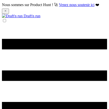
Nous sommes sur Product Hunt ! 🚀
Venez nous soutenir ici
❤️
Draft'n run