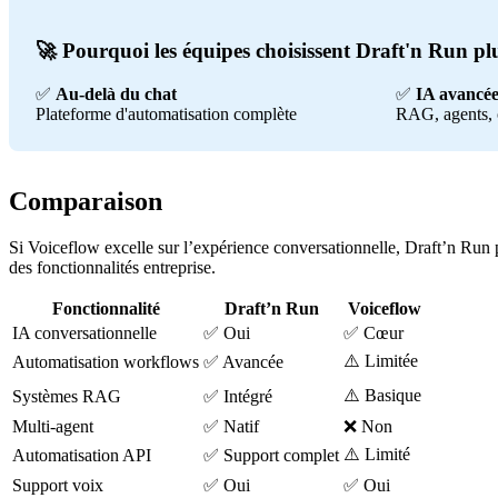
🚀 Pourquoi les équipes choisissent Draft'n Run pl
✅
Au-delà du chat
✅
IA avancé
Plateforme d'automatisation complète
RAG, agents, 
Comparaison
Si Voiceflow excelle sur l’expérience conversationnelle, Draft’n Run 
des fonctionnalités entreprise.
Fonctionnalité
Draft’n Run
Voiceflow
IA conversationnelle
✅ Oui
✅ Cœur
⚠️ Limitée
Automatisation workflows
✅ Avancée
⚠️ Basique
Systèmes RAG
✅ Intégré
Multi-agent
✅ Natif
❌ Non
⚠️ Limité
Automatisation API
✅ Support complet
Support voix
✅ Oui
✅ Oui