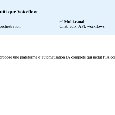
utôt que Voiceflow
e
✅
Multi-canal
orchestration
Chat, voix, API, workflows
propose une plateforme d’automatisation IA complète qui inclut l’IA co