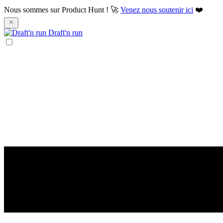
Nous sommes sur Product Hunt ! 🚀
Venez nous soutenir ici
❤️
Draft'n run