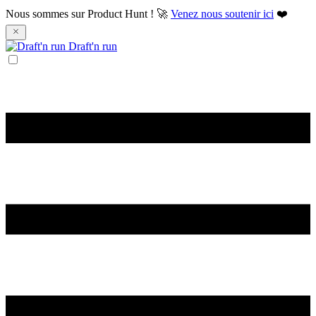
Nous sommes sur Product Hunt ! 🚀
Venez nous soutenir ici
❤️
Draft'n run