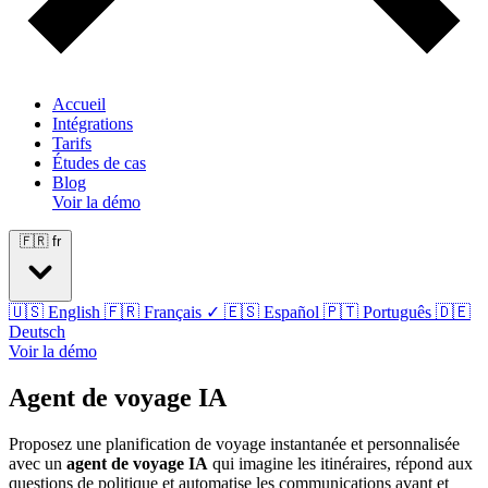
Accueil
Intégrations
Tarifs
Études de cas
Blog
Voir la démo
🇫🇷
fr
🇺🇸
English
🇫🇷
Français
✓
🇪🇸
Español
🇵🇹
Português
🇩🇪
Deutsch
Voir la démo
Agent de voyage IA
Proposez une planification de voyage instantanée et personnalisée
avec un
agent de voyage IA
qui imagine les itinéraires, répond aux
questions de politique et automatise les communications avant et