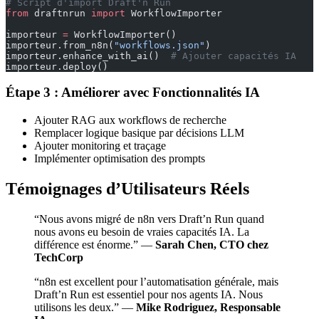
# Script d'import Draft'n Run
from
 draftnrun 
import
 WorkflowImporter
importeur 
=
 WorkflowImporter()
importeur.from_n8n(
"workflows.json"
)
importeur.enhance_with_ai()  
# Ajouter capacités IA
importeur.deploy()
Étape 3 : Améliorer avec Fonctionnalités IA
Ajouter RAG aux workflows de recherche
Remplacer logique basique par décisions LLM
Ajouter monitoring et traçage
Implémenter optimisation des prompts
Témoignages d’Utilisateurs Réels
“Nous avons migré de n8n vers Draft’n Run quand
nous avons eu besoin de vraies capacités IA. La
différence est énorme.” —
Sarah Chen, CTO chez
TechCorp
“n8n est excellent pour l’automatisation générale, mais
Draft’n Run est essentiel pour nos agents IA. Nous
utilisons les deux.” —
Mike Rodriguez, Responsable