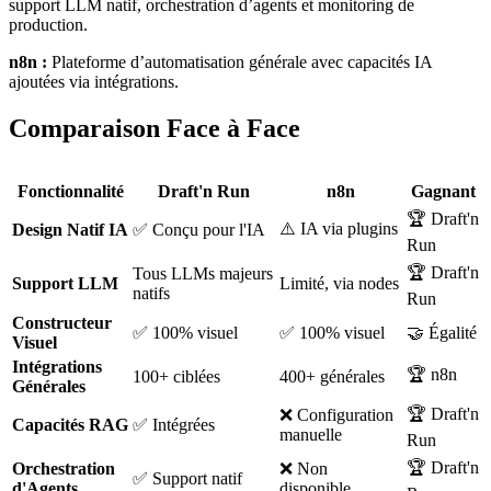
support LLM natif, orchestration d’agents et monitoring de
production.
n8n :
Plateforme d’automatisation générale avec capacités IA
ajoutées via intégrations.
Comparaison Face à Face
Fonctionnalité
Draft'n Run
n8n
Gagnant
🏆 Draft'n
⚠️ IA via plugins
Design Natif IA
✅ Conçu pour l'IA
Run
🏆 Draft'n
Tous LLMs majeurs
Support LLM
Limité, via nodes
natifs
Run
Constructeur
✅ 100% visuel
✅ 100% visuel
🤝 Égalité
Visuel
Intégrations
🏆 n8n
100+ ciblées
400+ générales
Générales
🏆 Draft'n
❌ Configuration
Capacités RAG
✅ Intégrées
manuelle
Run
🏆 Draft'n
Orchestration
❌ Non
✅ Support natif
d'Agents
disponible