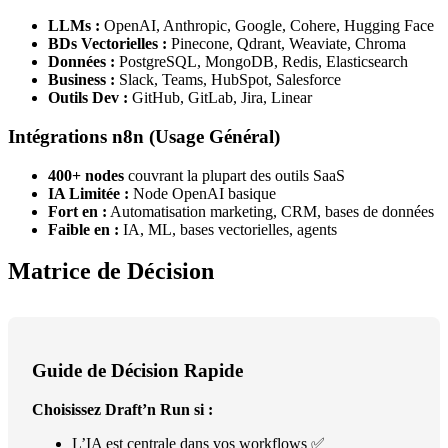
LLMs :
OpenAI, Anthropic, Google, Cohere, Hugging Face
BDs Vectorielles :
Pinecone, Qdrant, Weaviate, Chroma
Données :
PostgreSQL, MongoDB, Redis, Elasticsearch
Business :
Slack, Teams, HubSpot, Salesforce
Outils Dev :
GitHub, GitLab, Jira, Linear
Intégrations n8n (Usage Général)
400+ nodes
couvrant la plupart des outils SaaS
IA Limitée :
Node OpenAI basique
Fort en :
Automatisation marketing, CRM, bases de données
Faible en :
IA, ML, bases vectorielles, agents
Matrice de Décision
Guide de Décision Rapide
Choisissez Draft’n Run si :
L’IA est centrale dans vos workflows ✅