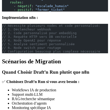
    routes
:
      - 
négatif
: 
"escalade_humain"
      - 
positif
: 
"fermer_ticket"
Implémentation n8n :
// Nécessite plusieurs nodes et code personnalisé:
// 1. Déclencheur webhook
// 2. Code personnalisé pour embedding
// 3. Requête HTTP vers DB vectorielle
// 4. Node OpenAI pour réponse
// 5. Analyse sentiment personnalisée
// 6. Node switch pour routage
// Configuration beaucoup plus complexe nécessaire
Scénarios de Migration
Quand Choisir Draft’n Run plutôt que n8n
✅
Choisissez Draft’n Run si vous avez besoin :
Workflows IA de production
Support multi-LLM
RAG/recherche sémantique
Orchestration d’agents
Monitoring spécifique IA