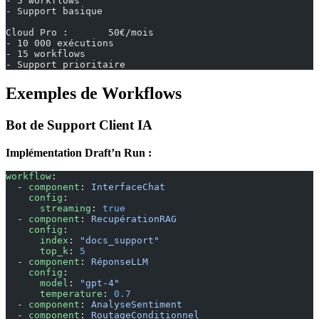
- 5 workflows
- Support basique
Cloud Pro :       50€/mois
- 10 000 exécutions
- 15 workflows
- Support prioritaire
Exemples de Workflows
Bot de Support Client IA
Implémentation Draft’n Run :
workflow
:
  - 
component
: 
InterfaceChat
    config
:
      streaming
: 
true
  - 
component
: 
RecupérationRAG
    config
:
      index
: 
"docs_support"
      top_k
: 
5
  - 
component
: 
RéponseLLM
    config
:
      model
: 
"gpt-4"
      temperature
: 
0.7
  - 
component
: 
AnalyseSentiment
  - 
component
: 
RoutageConditionnel