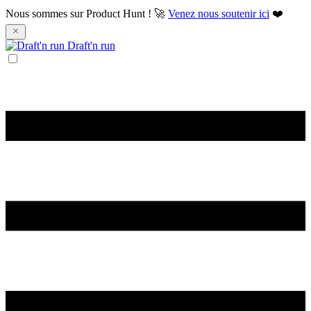
Nous sommes sur Product Hunt ! 🚀
Venez nous soutenir ici
❤️
Draft'n run