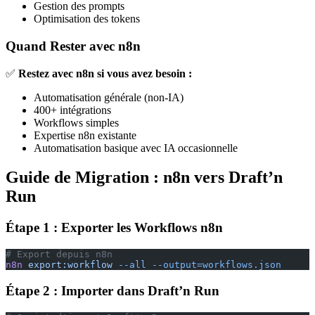
Gestion des prompts
Optimisation des tokens
Quand Rester avec n8n
✅
Restez avec n8n si vous avez besoin :
Automatisation générale (non-IA)
400+ intégrations
Workflows simples
Expertise n8n existante
Automatisation basique avec IA occasionnelle
Guide de Migration : n8n vers Draft’n
Run
Étape 1 : Exporter les Workflows n8n
# Export depuis n8n
n8n
 export:workflow
 --all
 --output=workflows.json
Étape 2 : Importer dans Draft’n Run