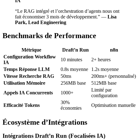
IA
“Le RAG intégré et l’orchestration d’agents nous ont
fait économiser 3 mois de développement.” —
Lisa
Park, Lead Engineering
Benchmarks de Performance
Métrique
Draft’n Run
n8n
Configuration Workflow
10 minutes
2+ heures
IA
Temps Réponse LLM
0.8s moyenne
1.2s moyenne
Vitesse Recherche RAG
50ms
200ms+ (personnalisé)
Utilisation Mémoire
256MB base
512MB base
Limité par
Appels IA Concurrents
1000+
configuration
30%
Efficacité Tokens
Optimisation manuelle
économies
Écosystème d’Intégrations
Intégrations Draft’n Run (Focalisées IA)