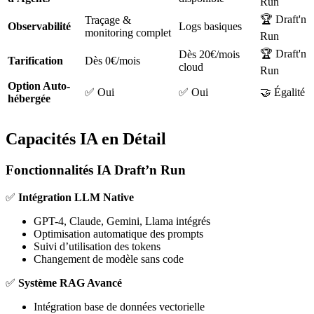
Run
🏆 Draft'n
Traçage &
Observabilité
Logs basiques
monitoring complet
Run
🏆 Draft'n
Dès 20€/mois
Tarification
Dès 0€/mois
cloud
Run
Option Auto-
✅ Oui
✅ Oui
🤝 Égalité
hébergée
Capacités IA en Détail
Fonctionnalités IA Draft’n Run
✅
Intégration LLM Native
GPT-4, Claude, Gemini, Llama intégrés
Optimisation automatique des prompts
Suivi d’utilisation des tokens
Changement de modèle sans code
✅
Système RAG Avancé
Intégration base de données vectorielle