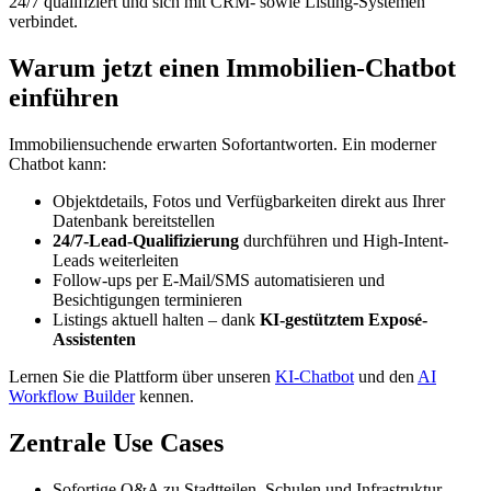
24/7 qualifiziert und sich mit CRM- sowie Listing-Systemen
verbindet.
Warum jetzt einen Immobilien-Chatbot
einführen
Immobiliensuchende erwarten Sofortantworten. Ein moderner
Chatbot kann:
Objektdetails, Fotos und Verfügbarkeiten direkt aus Ihrer
Datenbank bereitstellen
24/7-Lead-Qualifizierung
durchführen und High-Intent-
Leads weiterleiten
Follow-ups per E-Mail/SMS automatisieren und
Besichtigungen terminieren
Listings aktuell halten – dank
KI-gestütztem Exposé-
Assistenten
Lernen Sie die Plattform über unseren
KI-Chatbot
und den
AI
Workflow Builder
kennen.
Zentrale Use Cases
Sofortige Q&A zu Stadtteilen, Schulen und Infrastruktur