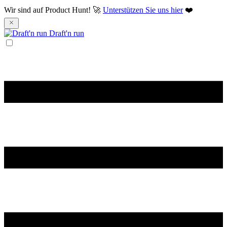
Wir sind auf Product Hunt! 🚀
Unterstützen Sie uns hier
❤️
Draft'n run