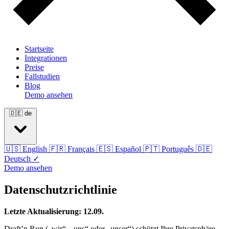
Startseite
Integrationen
Preise
Fallstudien
Blog
Demo ansehen
🇩🇪
de
🇺🇸
English
🇫🇷
Français
🇪🇸
Español
🇵🇹
Português
🇩🇪
Deutsch
✓
Demo ansehen
Datenschutzrichtlinie
Letzte Aktualisierung: 12.09.
Draft’n Run („wir“, „uns“ oder „unser“) schützt Ihre Privatsphäre.