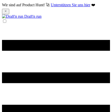
Wir sind auf Product Hunt! 🚀
Unterstützen Sie uns hier
❤️
Draft'n run