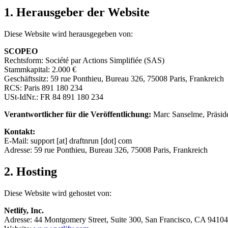
1. Herausgeber der Website
Diese Website wird herausgegeben von:
SCOPEO
Rechtsform: Société par Actions Simplifiée (SAS)
Stammkapital: 2.000 €
Geschäftssitz: 59 rue Ponthieu, Bureau 326, 75008 Paris, Frankreich
RCS: Paris 891 180 234
USt-IdNr.: FR 84 891 180 234
Verantwortlicher für die Veröffentlichung:
Marc Sanselme, Präsid
Kontakt:
E-Mail: support [at] draftnrun [dot] com
Adresse: 59 rue Ponthieu, Bureau 326, 75008 Paris, Frankreich
2. Hosting
Diese Website wird gehostet von:
Netlify, Inc.
Adresse: 44 Montgomery Street, Suite 300, San Francisco, CA 94104,