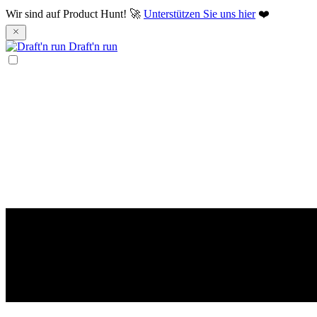
Wir sind auf Product Hunt! 🚀
Unterstützen Sie uns hier
❤️
Draft'n run