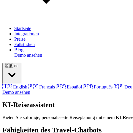
Startseite
Integrationen
Preise
Fallstudien
Blog
Demo ansehen
🇩🇪
de
🇺🇸
English
🇫🇷
Français
🇪🇸
Español
🇵🇹
Português
🇩🇪
Deu
Demo ansehen
KI-Reiseassistent
Bieten Sie sofortige, personalisierte Reiseplanung mit einem
KI-Reis
Fähigkeiten des Travel-Chatbots