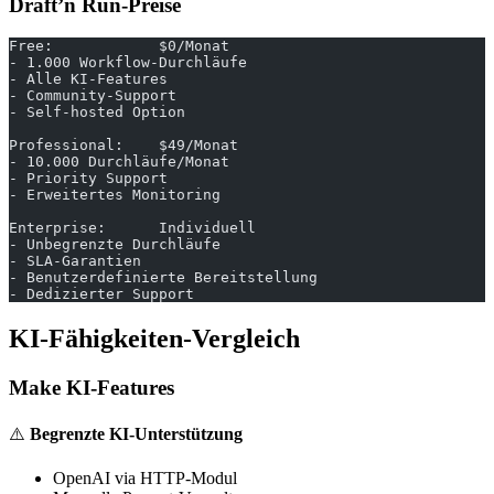
Draft’n Run-Preise
Free:            $0/Monat
- 1.000 Workflow-Durchläufe
- Alle KI-Features
- Community-Support
- Self-hosted Option
Professional:    $49/Monat
- 10.000 Durchläufe/Monat
- Priority Support
- Erweitertes Monitoring
Enterprise:      Individuell
- Unbegrenzte Durchläufe
- SLA-Garantien
- Benutzerdefinierte Bereitstellung
- Dedizierter Support
KI-Fähigkeiten-Vergleich
Make KI-Features
⚠️
Begrenzte KI-Unterstützung
OpenAI via HTTP-Modul