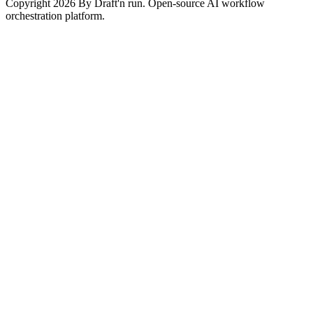
Copyright 2026 By Draft'n run. Open-source AI workflow
orchestration platform.