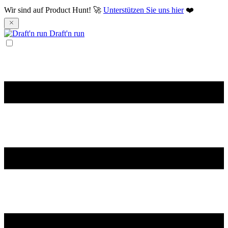
Wir sind auf Product Hunt! 🚀
Unterstützen Sie uns hier
❤️
Draft'n run