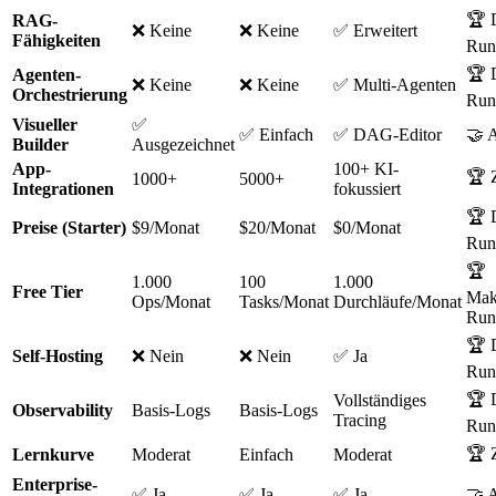
🏆 D
RAG-
❌ Keine
❌ Keine
✅ Erweitert
Fähigkeiten
Run
🏆 D
Agenten-
❌ Keine
❌ Keine
✅ Multi-Agenten
Orchestrierung
Run
Visueller
✅
✅ Einfach
✅ DAG-Editor
🤝 A
Builder
Ausgezeichnet
App-
100+ KI-
🏆 
1000+
5000+
Integrationen
fokussiert
🏆 D
Preise (Starter)
$9/Monat
$20/Monat
$0/Monat
Run
🏆
1.000
100
1.000
Free Tier
Mak
Ops/Monat
Tasks/Monat
Durchläufe/Monat
Run
🏆 D
Self-Hosting
❌ Nein
❌ Nein
✅ Ja
Run
🏆 D
Vollständiges
Observability
Basis-Logs
Basis-Logs
Tracing
Run
🏆 
Lernkurve
Moderat
Einfach
Moderat
Enterprise-
✅ Ja
✅ Ja
✅ Ja
🤝 A