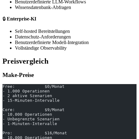
Benutzerdefinierte LLM-Workflows
Wissensdatenbank-Abfragen
🔒
Enterprise-KI
Self-hosted Bereitstellungen
Datenschutz-Anforderungen
Benutzerdefinierte Modell-Integration
Vollständige Observability
Preisvergleich
Make-Preise
Free:            $0/Monat
- 1.000 Operationen
- 2 aktive Szenarien
- 15-Minuten-Intervalle
Core:            $9/Monat
- 10.000 Operationen
- Unbegrenzte Szenarien
- 1-Minuten-Intervalle
Pro:             $16/Monat
- 10.000 Operationen