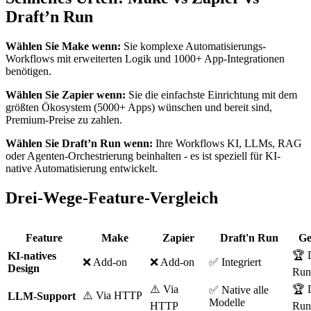
Draft’n Run
Wählen Sie Make wenn:
Sie komplexe Automatisierungs-
Workflows mit erweiterten Logik und 1000+ App-Integrationen
benötigen.
Wählen Sie Zapier wenn:
Sie die einfachste Einrichtung mit dem
größten Ökosystem (5000+ Apps) wünschen und bereit sind,
Premium-Preise zu zahlen.
Wählen Sie Draft’n Run wenn:
Ihre Workflows KI, LLMs, RAG
oder Agenten-Orchestrierung beinhalten - es ist speziell für KI-
native Automatisierung entwickelt.
Drei-Wege-Feature-Vergleich
Feature
Make
Zapier
Draft'n Run
Ge
🏆 D
KI-natives
❌ Add-on
❌ Add-on
✅ Integriert
Design
Run
⚠️ Via
🏆 D
✅ Native alle
⚠️ Via HTTP
LLM-Support
Modelle
HTTP
Run